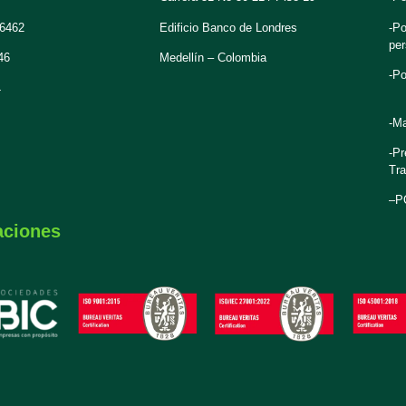
 6462
Edificio Banco de Londres
-Po
per
46
Medellín – Colombia
-Po
4
-Ma
-Pr
Tra
–
P
aciones