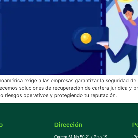
noamérica exige a las empresas garantizar la seguridad de l
cemos soluciones de recuperación de cartera jurídica y pr
do riesgos operativos y protegiendo tu reputación.
o
Dirección
Po
Carrera 51 No 50-21 / Piso 19
-Po