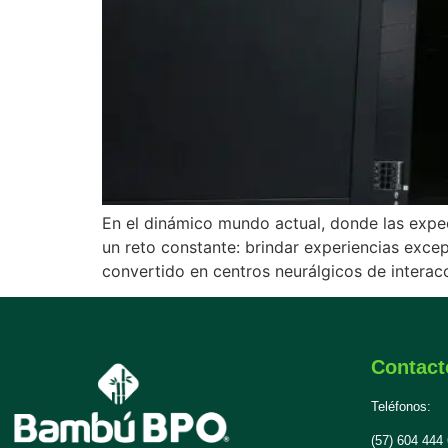
En el dinámico mundo actual, donde las expecta
un reto constante: brindar experiencias excepc
convertido en centros neurálgicos de interac
Contact
Teléfonos:
(57) 604 444