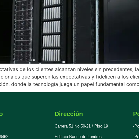
tivas de los clientes alcanzan niveles sin precedentes, la i
ionales que superen las expectativas y fidelicen a los clie
ción, donde la tecnología juega un papel fundamental como 
o
Dirección
Po
Carrera 51 No 50-21 / Piso 19
-Po
 6462
Edificio Banco de Londres
-Po