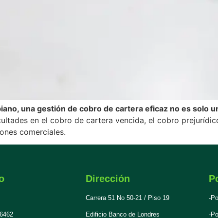
no, una gestión de cobro de cartera eficaz no es solo un
ltades en el cobro de cartera vencida, el cobro prejurídico
iones comerciales.
o
Dirección
Po
Carrera 51 No 50-21 / Piso 19
-Po
 6462
Edificio Banco de Londres
-Po